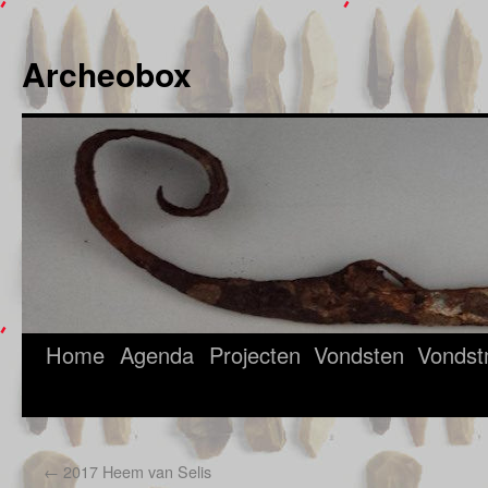
Ga
naar
Archeobox
de
inhoud
Home
Agenda
Projecten
Vondsten
Vondst
←
2017 Heem van Selis