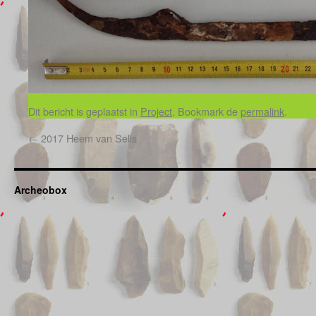
Dit bericht is geplaatst in
Project
. Bookmark de
permalink
.
←
2017 Heem van Selis
Archeobox