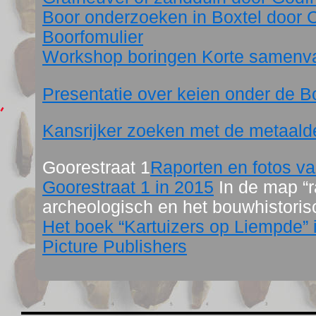
Boor onderzoeken in Boxtel door 
Boorfomulier
Workshop boringen Korte samenva
Presentatie over keien onder de 
Kansrijker zoeken met de metaald
Goorestraat 1
Raporten en fotos v
Goorestraat 1 in 2015
In de map “r
archeologisch en het bouwhistoris
Het boek “Kartuizers op Liempde” is
Picture Publishers