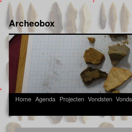
Ga
naar
Archeobox
de
inhoud
Home
Agenda
Projecten
Vondsten
Vonds